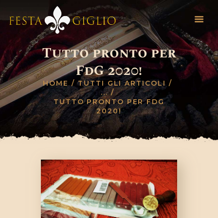
Tutto pronto per
HOME
FdG 2020!
INFO EVENTO
HOME
TUTTI GLI ARTICOLI
REGOLAMENTO
...
TUTTO PRONTO PER FDG
NOVITÀ
2020!
INVIA SCHEDA
CONTATTI