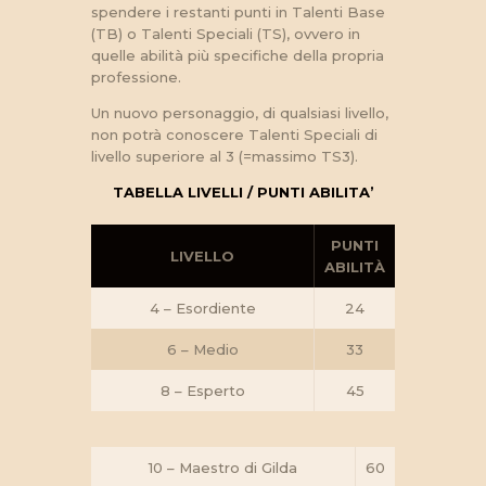
spendere i restanti punti in Talenti Base
(TB) o Talenti Speciali (TS), ovvero in
quelle abilità più specifiche della propria
professione.
Un nuovo personaggio, di qualsiasi livello,
non potrà conoscere Talenti Speciali di
livello superiore al 3 (=massimo TS3).
TABELLA LIVELLI / PUNTI ABILITA’
PUNTI
LIVELLO
ABILITÀ
4 – Esordiente
24
6 – Medio
33
8 – Esperto
45
10 – Maestro di Gilda
60