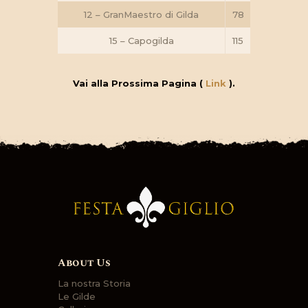
12 – GranMaestro di Gilda
78
15 – Capogilda
115
Vai alla Prossima Pagina (
Link
).
About Us
La nostra Storia
Le Gilde