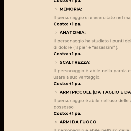
Costo: +1 pa.
MEMORIA:
Il personaggio si è esercitato nel m
Costo: +1 pa.
ANATOMIA:
Il personaggio ha studiato i punti 
di dolore (“spie” e “assassini” ).
Costo: +1 pa.
SCALTREZZA:
Il personaggio è abile nella parola 
usare a suo vantaggio.
Costo: +1 pa.
ARMI PICCOLE (DA TAGLIO E DA
Il personaggio è abile nell’uso delle 
possesso.
Costo: +1 pa.
ARMI DA FUOCO
Il personaggio è abile nell’uso delle 