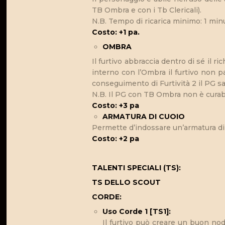
TB Ombra e con i Tb Clericali).
N.B. Tempo di ricarica minimo: 1 min
Costo: +1 pa.
OMBRA
Il furtivo abbraccia dentro di sé il 
interno con l’Ombra il furtivo non p
conseguimento di Furtività 2 il PG sar
N.B. Il PG con TB Ombra non è curabil
Costo: +3 pa
ARMATURA DI CUOIO
Permette d’indossare un’armatura di
Costo: +2 pa
TALENTI SPECIALI (TS):
TS DELLO SCOUT
CORDE:
Uso Corde 1 [TS1]:
Il furtivo può creare un buon nodo