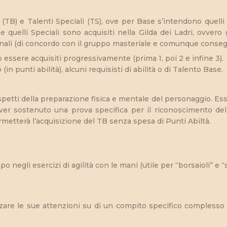
 (TB) e Talenti Speciali (TS), ove per Base s’intendono quelli
che quelli Speciali sono acquisiti nella Gilda dei Ladri, ovver
onali (di concordo con il gruppo masteriale e comunque cons
no essere acquisiti progressivamente (prima 1, poi 2 e infine 3).
(in punti abilità), alcuni requisisti di abilità o di Talento Base.
spetti della preparazione fisica e mentale del personaggio. Essi
aver sostenuto una prova specifica per il riconoscimento de
rmetterà l’acquisizione del TB senza spesa di Punti Abiltà.
negli esercizi di agilità con le mani (utile per “borsaioli” e “s
zzare le sue attenzioni su di un compito specifico compless