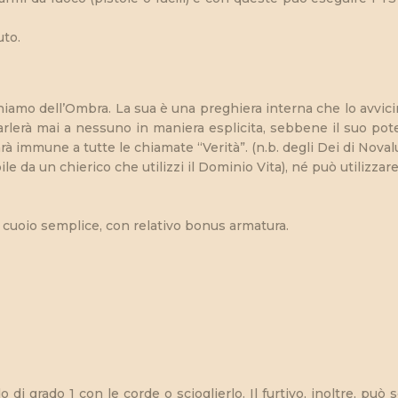
uto.
richiamo dell’Ombra. La sua è una preghiera interna che lo avvic
arlerà mai a nessuno in maniera esplicita, sebbene il suo pot
à immune a tutte le chiamate “Verità”. (n.b. degli Dei di Novalu
e da un chierico che utilizzi il Dominio Vita), né può utilizzar
 cuoio semplice, con relativo bonus armatura.
 di grado 1 con le corde o scioglierlo. Il furtivo, inoltre, può 