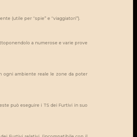
e (utile per “spie” e “viaggiatori”).
sottoponendolo a numerose e varie prove
 in ogni ambiente reale le zone da poter
ueste può eseguire i TS dei Furtivi in suo
ei Furtivi relativi. (incompatibile con il