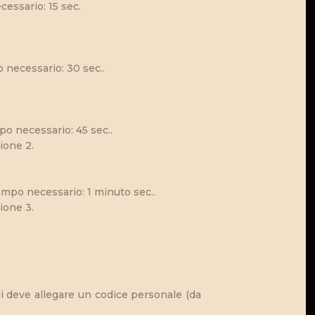
cessario: 15 sec.
o necessario: 30 sec..
po necessario: 45 sec..
ione 2.
Tempo necessario: 1 minuto sec..
ione 3.
ui deve allegare un codice personale (da