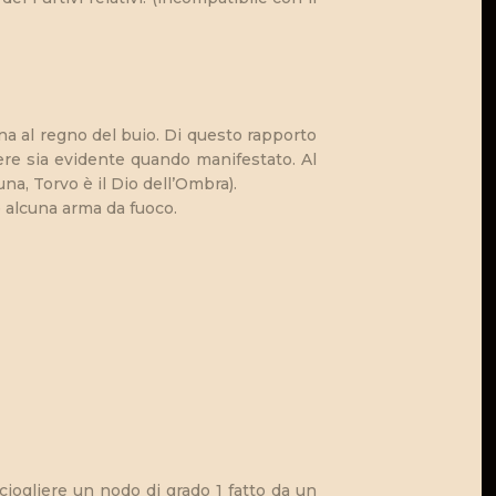
ina al regno del buio. Di questo rapporto
ere sia evidente quando manifestato. Al
na, Torvo è il Dio dell’Ombra).
e alcuna arma da fuoco.
sciogliere un nodo di grado 1 fatto da un