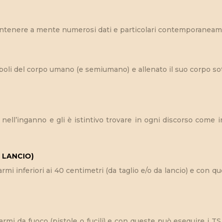
antenere a mente numerosi dati e particolari contemporaneament
deboli del corpo umano (e semiumano) e allenato il suo corpo 
e nell’inganno e gli è istintivo trovare in ogni discorso come
 LANCIO)
armi inferiori ai 40 centimetri (da taglio e/o da lancio) e con q
armi da fuoco (pistole o fucili) e con queste può eseguire i TS d