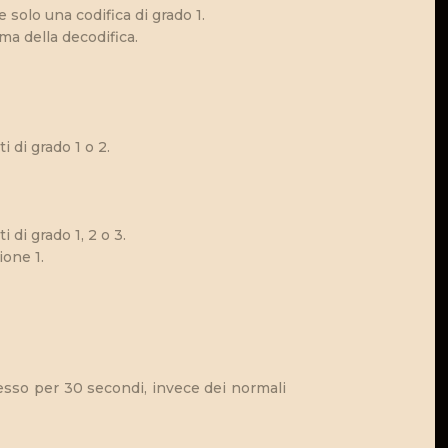
e solo una codifica di grado 1.
ma della decodifica.
 di grado 1 o 2.
 di grado 1, 2 o 3.
ione 1.
esso per 30 secondi, invece dei normali