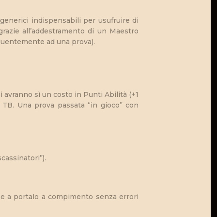
 generici indispensabili per usufruire di
o grazie all’addestramento di un Maestro
eguentemente ad una prova).
 avranno sì un costo in Punti Abilità (+1
l TB. Una prova passata “in gioco” con
cassinatori”).
o e a portalo a compimento senza errori