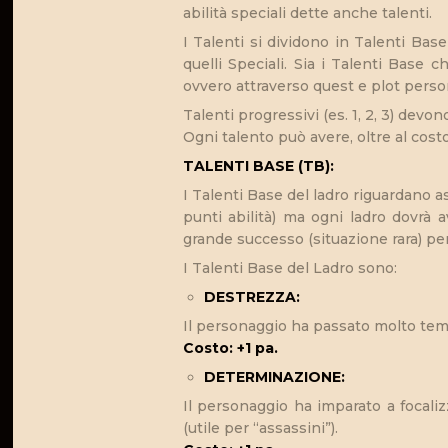
abilità speciali dette anche talenti.
I Talenti si dividono in Talenti Base
quelli Speciali. Sia i Talenti Base 
ovvero attraverso quest e plot pers
Talenti progressivi (es. 1, 2, 3) devo
Ogni talento può avere, oltre al costo 
TALENTI BASE (TB):
I Talenti Base del ladro riguardano a
punti abilità) ma ogni ladro dovrà 
grande successo (situazione rara) pe
I Talenti Base del Ladro sono:
DESTREZZA:
Il personaggio ha passato molto tempo 
Costo: +1 pa.
DETERMINAZIONE:
Il personaggio ha imparato a focali
(utile per “assassini”).