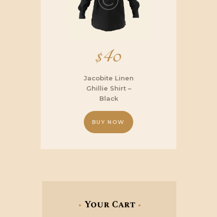
$
40
Jacobite Linen
Ghillie Shirt –
Black
BUY NOW
Questo
prodotto
ha
più
varianti.
Le
opzioni
Your Cart
possono
essere