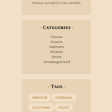
Nessun prodotto nel carrello.
scelte
nella
pagina
del
prodotto
Categories
Gloves
Gowns
Helmets
Shields
Shirts
Uncategorized
Tags
ARMOUR
CARNIVAL
CLOTHING
FIGHT