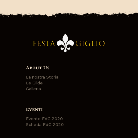
About Us
La nostra Storia
Le Gilde
Galleria
Eventi
Evento FdG 2020
Scheda FdG 2020