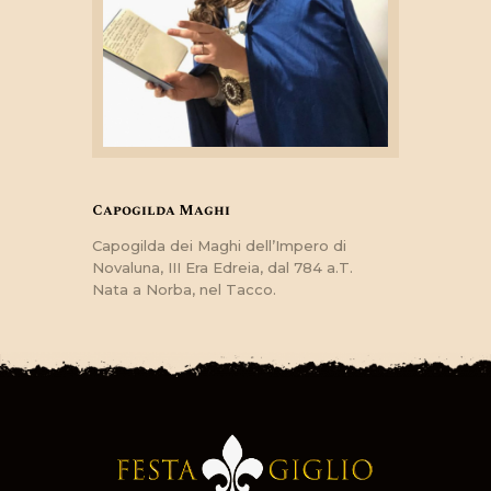
Capogilda Maghi
Capogilda dei Maghi dell’Impero di
Novaluna, III Era Edreia, dal 784 a.T.
Nata a Norba, nel Tacco.