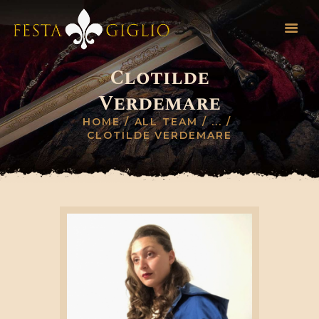
Clotilde
HOME
Verdemare
INFO EVENTO
HOME
ALL TEAM
...
REGOLAMENTO
CLOTILDE VERDEMARE
NOVITÀ
INVIA SCHEDA
CONTATTI