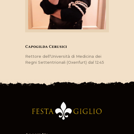
Capogilda Cerusici
Rettore dell’Università di Medicina dei
Regni Settentrionali (Oxenfurt) dal 1245