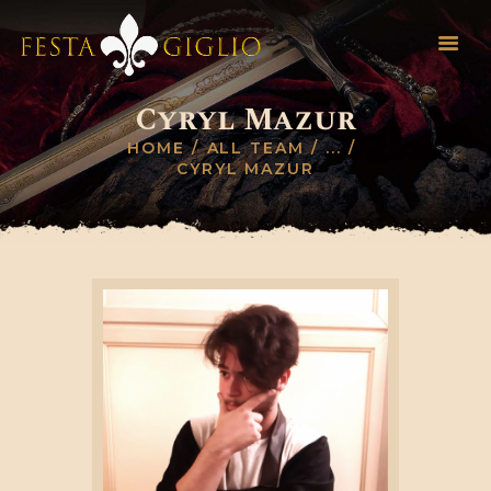
Cyryl Mazur
HOME
HOME
ALL TEAM
...
CYRYL MAZUR
INFO EVENTO
REGOLAMENTO
NOVITÀ
INVIA SCHEDA
CONTATTI